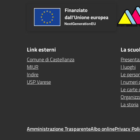
Link esterni
La scuo
Comune di Castellanza
Presenta
MIUR
I luoghi
Indire
Le perso
USP Varese
I numeri 
Le carte 
Organizz
La storia
Amministrazione Trasparente
Albo online
Privacy Poli