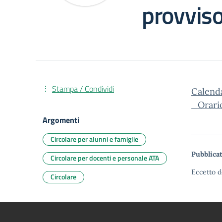
provviso
Stampa / Condividi
Calend
_Orari
Argomenti
Circolare per alunni e famiglie
Pubblicat
Circolare per docenti e personale ATA
Eccetto d
Circolare