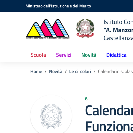
Vai ai contenuti
Vai al menu di navigazione
Vai al footer
prensivo
Ministero dell'Istruzione e del Merito
Istituto C
zoni"
"A. Manzon
tellanza
Castellanza
)
Scuola
Servizi
Novità
Didattica
Home
Novità
Le circolari
Calendario scolas
6
Calendar
Funzion