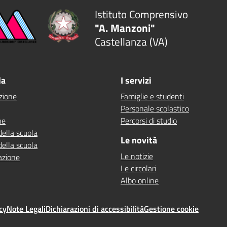
Istituto Comprensivo
"A. Manzoni"
Castellanza (VA)
la
I servizi
zione
Famiglie e studenti
Personale scolastico
ne
Percorsi di studio
della scuola
Le novità
della scuola
Le notizie
azione
Le circolari
Albo online
cy
Note Legali
Dichiarazioni di accessibilità
Gestione cookie