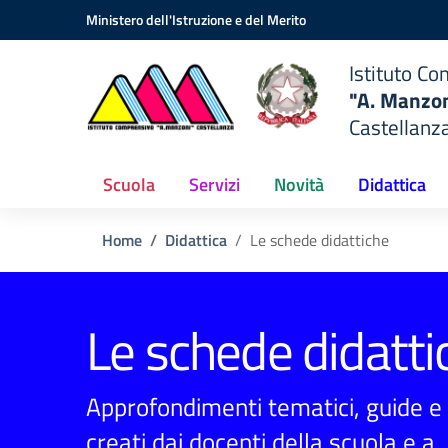
Vai ai contenuti
Vai al menu di navigazione
Vai al footer
prensivo
Ministero dell'Istruzione e del Merito
Istituto C
zoni"
"A. Manzon
tellanza
Castellanza
)
Scuola
Servizi
Novità
Didattica
Home
Didattica
Le schede didattiche
Le schede didatti
Approfondimenti tematici, guide e 
creati dai docenti della scuola e a