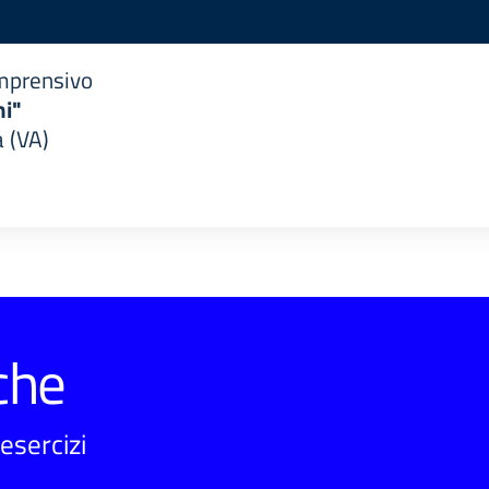
omprensivo
i"
 (VA)
che
esercizi