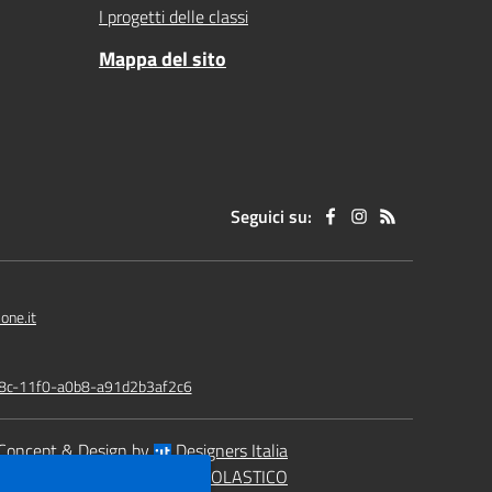
I progetti delle classi
Mappa del sito
Seguici su:
one.it
978c-11f0-a0b8-a91d2b3af2c6
Concept & Design by
Designers Italia
eb realizzato con CMS
SCUOLASTICO