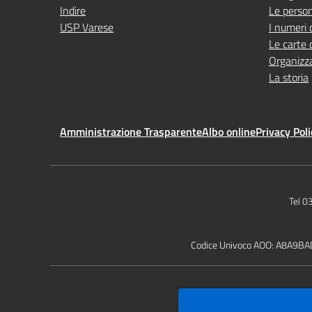
Indire
Le perso
USP Varese
I numeri 
Le carte 
Organizz
La storia
Amministrazione Trasparente
Albo online
Privacy Poli
Tel 
Codice Univoco AOO: A8A9BA