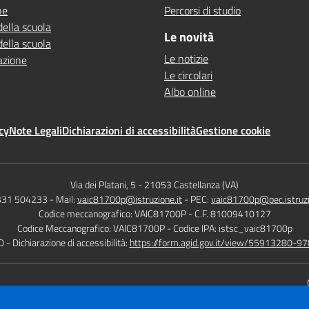
ne
Percorsi di studio
della scuola
Le novità
della scuola
Le notizie
azione
Le circolari
Albo online
cy
Note Legali
Dichiarazioni di accessibilità
Gestione cookie
Via dei Platani, 5
-
21053 Castellanza (VA)
0331 504233
- Mail:
vaic81700p@istruzione.it
- PEC:
vaic81700p@pec.istruzi
Codice meccanografico: VAIC81700P
- C.F. 81009410127
Codice Meccanografico: VAIC81700P
- Codice IPA: istsc_vaic81700p
D
- Dichiarazione di accessibilità:
https://form.agid.gov.it/view/55913280-
Sito w