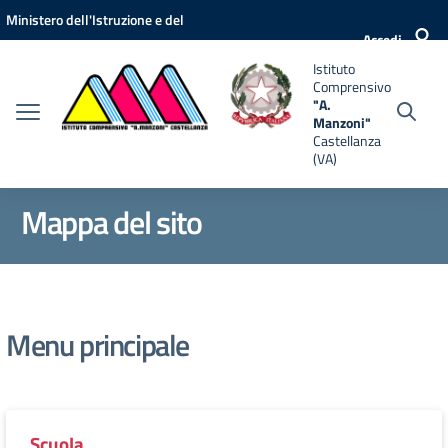
Vai ai contenuti
Vai al menu di navigazione
Vai al footer
Ministero dell'Istruzione e del
nsivo
Accedi
Merito
Istituto
i"
Comprensivo
anza
"A.
Manzoni"
Castellanza
(VA)
Mappa del sito
Menu principale
Scuola