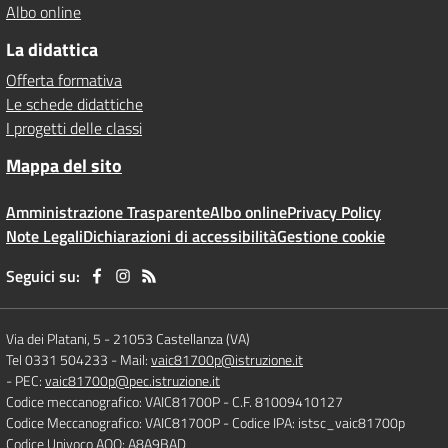
Albo online
La didattica
Offerta formativa
Le schede didattiche
I progetti delle classi
Mappa del sito
Amministrazione Trasparente
Albo online
Privacy Policy
Note Legali
Dichiarazioni di accessibilità
Gestione cookie
Seguici su:
Via dei Platani, 5
-
21053 Castellanza (VA)
Tel 0331 504233
- Mail:
vaic81700p@istruzione.it
- PEC:
vaic81700p@pec.istruzione.it
Codice meccanografico: VAIC81700P
- C.F. 81009410127
Codice Meccanografico: VAIC81700P
- Codice IPA: istsc_vaic81700p
Codice Univoco AOO: A8A9BAD