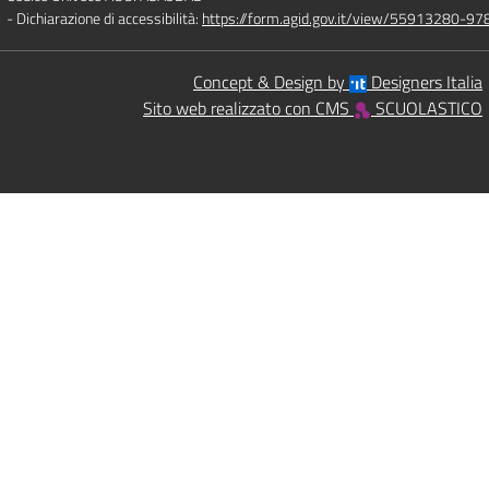
- Dichiarazione di accessibilità:
https://form.agid.gov.it/view/55913280-
Concept & Design by
Designers Italia
Sito web realizzato con CMS
SCUOLASTICO