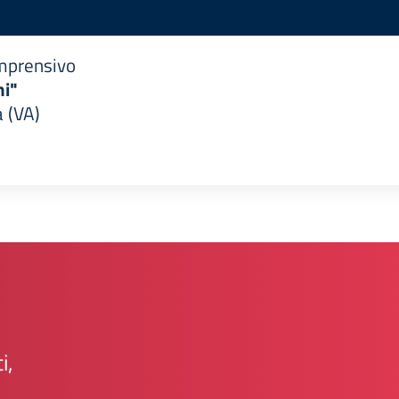
omprensivo
i"
 (VA)
i,