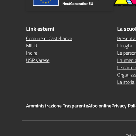
Link esterni
La scuo
Comune di Castellanza
Presenta
MIUR
I luoghi
Indire
Le perso
USP Varese
I numeri 
Le carte 
Organizz
La storia
Amministrazione Trasparente
Albo online
Privacy Poli
Tel 