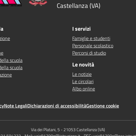
Castellanza (VA)
la
I servizi
zione
Famiglie e studenti
Personale scolastico
ne
Percorsi di studio
della scuola
Le novità
della scuola
Le notizie
azione
Le circolari
Albo online
cy
Note Legali
Dichiarazioni di accessibilità
Gestione cookie
Via dei Platani, 5
-
21053 Castellanza (VA)
0331 504233
- Mail:
vaic81700p@istruzione.it
- PEC:
vaic81700p@pec.istruzi