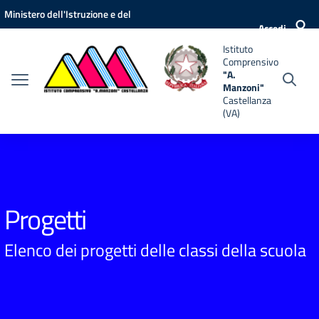
Vai ai contenuti
Vai al menu di navigazione
Vai al footer
Ministero dell'Istruzione e del
nsivo
Accedi
Merito
Istituto
i"
Comprensivo
anza
"A.
Manzoni"
Castellanza
(VA)
Progetti
Elenco dei progetti delle classi della scuola