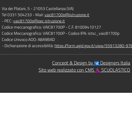
Via dei Platani, 5
-
21053 Castellanza (VA)
Tel 0331 504233
- Mail:
vaic81700p@istruzione.it
- PEC:
vaic81700p@pec.istruzione.it
Codice meccanografico: VAIC81700P
- C.F. 81009410127
Codice Meccanografico: VAIC81700P
- Codice IPA: istsc_vaic81700p
Codice Univoco AOO: A8A9BAD
- Dichiarazione di accessibilità:
https://form.agid.gov.it/view/55913280-
Concept & Design by
Designers Italia
Sito web realizzato con CMS
SCUOLASTICO