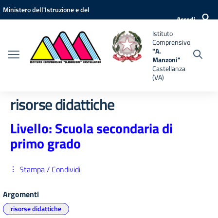
Vai ai contenuti
Vai al menu di navigazione
Vai al footer
Ministero dell'Istruzione e del
nsivo
Accedi
Merito
Istituto
i"
Comprensivo
anza
"A.
Manzoni"
Castellanza
(VA)
risorse didattiche
Livello: Scuola secondaria di
primo grado
Stampa / Condividi
Argomenti
risorse didattiche