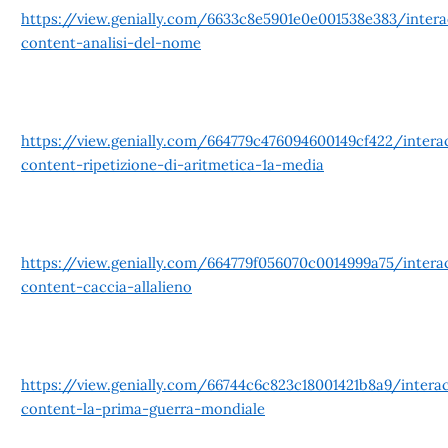
https://view.genially.com/6633c8e5901e0e001538e383/intera
content-analisi-del-nome
https://view.genially.com/664779c476094600149cf422/interac
content-ripetizione-di-aritmetica-1a-media
https://view.genially.com/664779f056070c0014999a75/interac
content-caccia-allalieno
https://view.genially.com/66744c6c823c18001421b8a9/interac
content-la-prima-guerra-mondiale