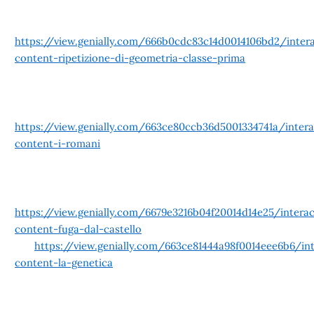
https://view.genially.com/666b0cdc83c14d0014106bd2/intera
content-ripetizione-di-geometria-classe-prima
https://view.genially.com/663ce80ccb36d5001334741a/intera
content-i-romani
https://view.genially.com/6679e3216b04f20014d14e25/interac
content-fuga-dal-castello
https://view.genially.com/663ce81444a98f0014eee6b6/int
content-la-genetica