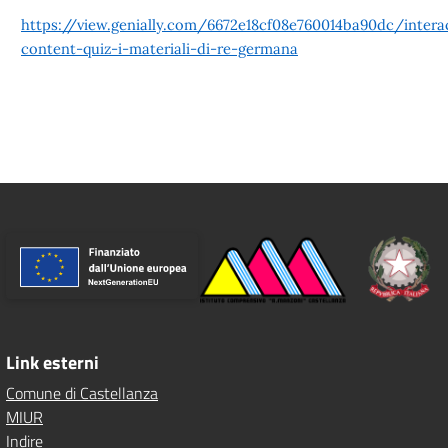
https://view.genially.com/6672e18cf08e760014ba90dc/intera
content-quiz-i-materiali-di-re-germana
Link esterni
Comune di Castellanza
MIUR
Indire