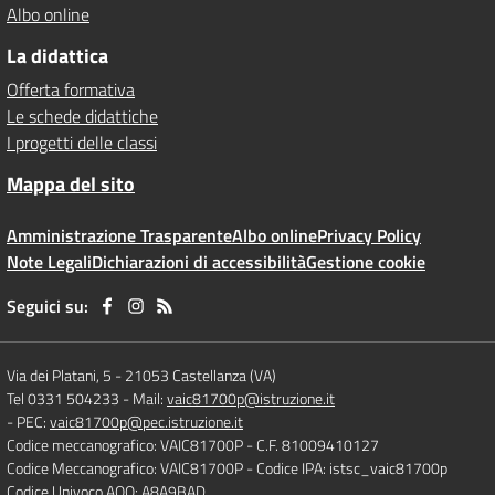
Albo online
La didattica
Offerta formativa
Le schede didattiche
I progetti delle classi
Mappa del sito
Amministrazione Trasparente
Albo online
Privacy Policy
Note Legali
Dichiarazioni di accessibilità
Gestione cookie
Seguici su:
Via dei Platani, 5
-
21053 Castellanza (VA)
Tel 0331 504233
- Mail:
vaic81700p@istruzione.it
- PEC:
vaic81700p@pec.istruzione.it
Codice meccanografico: VAIC81700P
- C.F. 81009410127
Codice Meccanografico: VAIC81700P
- Codice IPA: istsc_vaic81700p
Codice Univoco AOO: A8A9BAD