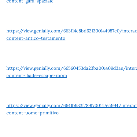
content-gara-spaziale
https://view.genially.com/663f14e8bd621300144987e0/interac
content-antico-testamento
https://view.genially.com/66560453da23ba001409d3ae/inter
content-iliade-escape-room
https://view.genially.com/6641b933f7891700147ea994/interac
content-uomo-primitivo