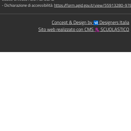
- Dichiarazione di accessibilità:
https://form.agid.gov.it/view/55913280-
Concept & Design by
Designers Italia
Sito web realizzato con CMS
SCUOLASTICO