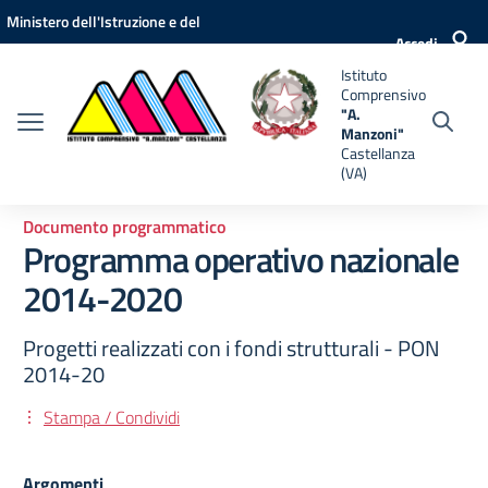
Vai ai contenuti
Vai al menu di navigazione
Vai al footer
Ministero dell'Istruzione e del
nsivo
Accedi
Merito
Istituto
i"
Comprensivo
anza
"A.
Manzoni"
Castellanza
(VA)
Documento programmatico
Programma operativo nazionale
2014-2020
Progetti realizzati con i fondi strutturali - PON
2014-20
Stampa / Condividi
Argomenti