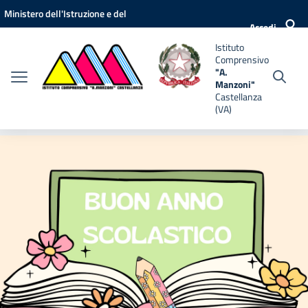
Vai ai contenuti
Vai al menu di navigazione
Vai al footer
Ministero dell'Istruzione e del
nsivo
Accedi
Merito
Istituto
i"
Comprensivo
anza
"A.
Manzoni"
Castellanza
(VA)