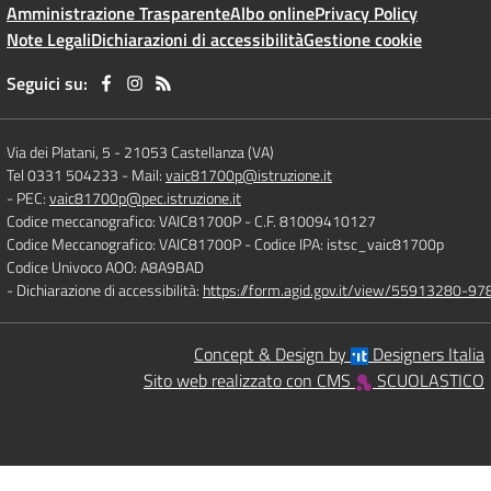
Amministrazione Trasparente
Albo online
Privacy Policy
Note Legali
Dichiarazioni di accessibilità
Gestione cookie
Seguici su:
Via dei Platani, 5
-
21053 Castellanza (VA)
Tel 0331 504233
- Mail:
vaic81700p@istruzione.it
- PEC:
vaic81700p@pec.istruzione.it
Codice meccanografico: VAIC81700P
- C.F. 81009410127
Codice Meccanografico: VAIC81700P
- Codice IPA: istsc_vaic81700p
Codice Univoco AOO: A8A9BAD
- Dichiarazione di accessibilità:
https://form.agid.gov.it/view/55913280-
Concept & Design by
Designers Italia
Sito web realizzato con CMS
SCUOLASTICO