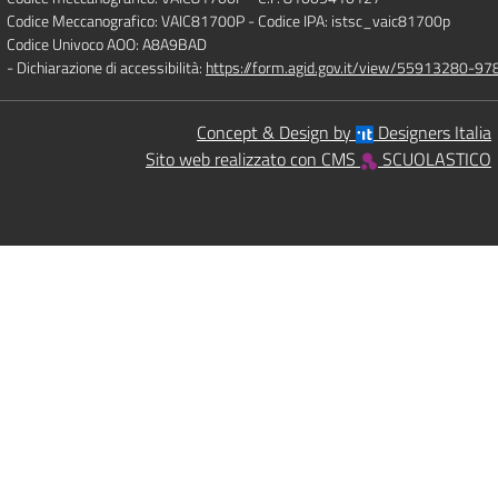
Codice Meccanografico: VAIC81700P
- Codice IPA: istsc_vaic81700p
Codice Univoco AOO: A8A9BAD
- Dichiarazione di accessibilità:
https://form.agid.gov.it/view/55913280-
Concept & Design by
Designers Italia
Sito web realizzato con CMS
SCUOLASTICO