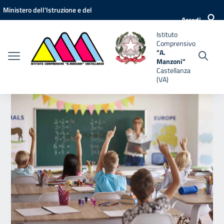
Vai ai contenuti
Vai al menu di navigazione
Vai al footer
Ministero dell'Istruzione e del
nsivo
Accedi
Merito
Istituto
i"
Comprensivo
anza
"A.
Manzoni"
Castellanza
(VA)