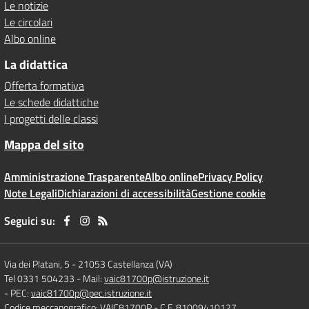
Le notizie
Le circolari
Albo online
La didattica
Offerta formativa
Le schede didattiche
I progetti delle classi
Mappa del sito
Amministrazione Trasparente
Albo online
Privacy Policy
Note Legali
Dichiarazioni di accessibilità
Gestione cookie
Seguici su:
Via dei Platani, 5
-
21053 Castellanza (VA)
Tel 0331 504233
- Mail:
vaic81700p@istruzione.it
- PEC:
vaic81700p@pec.istruzione.it
Codice meccanografico: VAIC81700P
- C.F. 81009410127