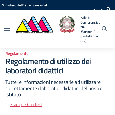
Vai ai contenuti
Vai al menu di navigazione
Vai al footer
Ministero dell'Istruzione e del
nsivo
Accedi
Merito
Istituto
i"
Comprensivo
anza
"A.
Manzoni"
Castellanza
(VA)
Regolamento
Regolamento di utilizzo dei
laboratori didattici
Tutte le informazioni necessarie ad utilizzare
correttamente i laboratori didattici del nostro
Istituto
Stampa / Condividi