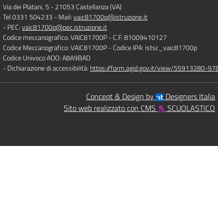
Via dei Platani, 5
-
21053 Castellanza (VA)
Tel 0331 504233
- Mail:
vaic81700p@istruzione.it
- PEC:
vaic81700p@pec.istruzione.it
Codice meccanografico: VAIC81700P
- C.F. 81009410127
Codice Meccanografico: VAIC81700P
- Codice IPA: istsc_vaic81700p
Codice Univoco AOO: A8A9BAD
- Dichiarazione di accessibilità:
https://form.agid.gov.it/view/55913280-
Concept & Design by
Designers Italia
Sito web realizzato con CMS
SCUOLASTICO