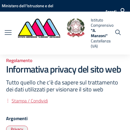
Vai ai contenuti
Vai al menu di navigazione
Vai al footer
Ministero dell'Istruzione e del
nsivo
Accedi
Merito
Istituto
i"
Comprensivo
anza
"A.
Manzoni"
Castellanza
(VA)
Regolamento
Informativa privacy del sito web
Tutto quello che c'è da sapere sul trattamento
dei dati utilizzati per visionare il sito web
Stampa / Condividi
Argomenti
Privacy