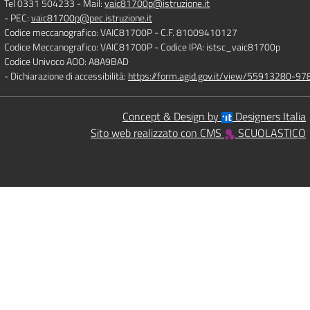
Tel 0331 504233
- Mail:
vaic81700p@istruzione.it
- PEC:
vaic81700p@pec.istruzione.it
Codice meccanografico: VAIC81700P
- C.F. 81009410127
Codice Meccanografico: VAIC81700P
- Codice IPA: istsc_vaic81700p
Codice Univoco AOO: A8A9BAD
- Dichiarazione di accessibilità:
https://form.agid.gov.it/view/55913280-
Concept & Design by
Designers Italia
Sito web realizzato con CMS
SCUOLASTICO