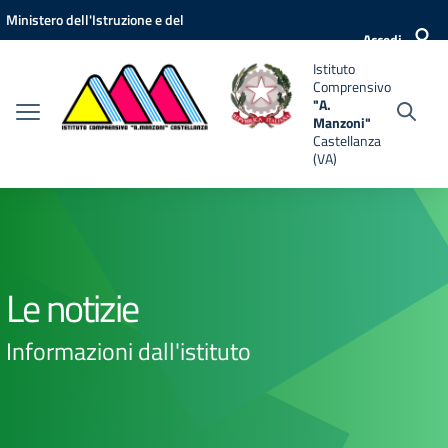
Vai ai contenuti
Vai al menu di navigazione
Vai al footer
Ministero dell'Istruzione e del
nsivo
Accedi
Merito
Istituto
i"
Comprensivo
anza
"A.
Manzoni"
Castellanza
(VA)
Le notizie
Informazioni dall'istituto