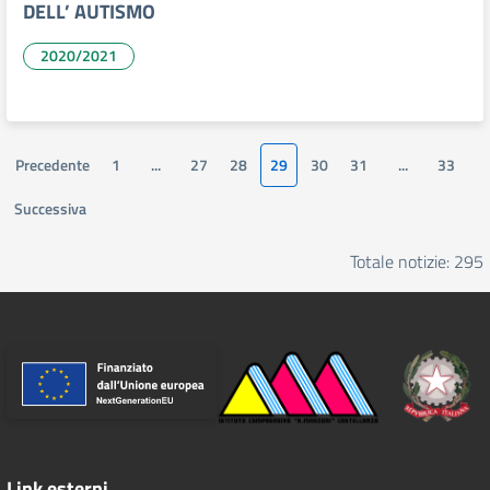
DELL’ AUTISMO
2020/2021
Precedente
1
...
27
28
29
30
31
...
33
Successiva
Totale notizie: 295
Link esterni