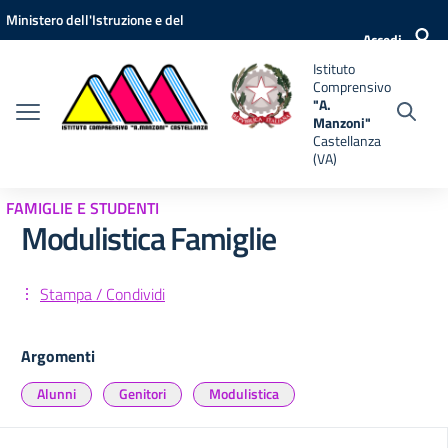
Vai ai contenuti
Vai al menu di navigazione
Vai al footer
Ministero dell'Istruzione e del
nsivo
Accedi
Merito
Istituto
i"
Comprensivo
anza
"A.
Manzoni"
Castellanza
(VA)
FAMIGLIE E STUDENTI
Modulistica Famiglie
Stampa / Condividi
Argomenti
Alunni
Genitori
Modulistica