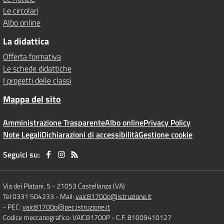
Le circolari
Albo online
La didattica
Offerta formativa
Le schede didattiche
I progetti delle classi
Mappa del sito
Amministrazione Trasparente
Albo online
Privacy Policy
Note Legali
Dichiarazioni di accessibilità
Gestione cookie
Seguici su:
Via dei Platani, 5
-
21053 Castellanza (VA)
Tel 0331 504233
- Mail:
vaic81700p@istruzione.it
- PEC:
vaic81700p@pec.istruzione.it
Codice meccanografico: VAIC81700P
- C.F. 81009410127