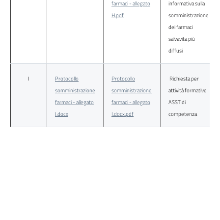
farmaci - allegato
informativa sulla
H.pdf
somministrazione
dei farmaci
salvavita più
diffusi
I
Protocollo
Protocollo
Richiesta per
somministrazione
somministrazione
attività formative
farmaci - allegato
farmaci - allegato
ASST di
I.docx
I.docx.pdf
competenza