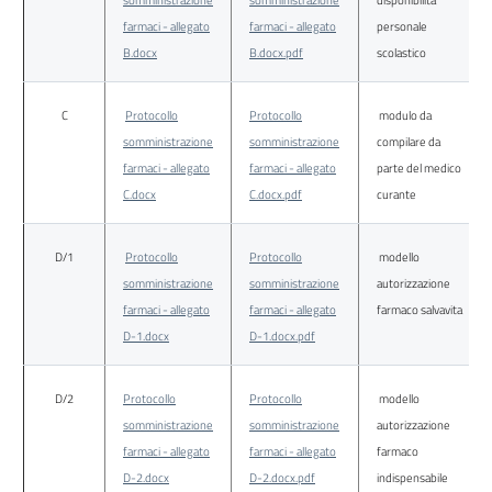
somministrazione
somministrazione
disponibilità
farmaci - allegato
farmaci - allegato
personale
B.docx
B.docx.pdf
scolastico
C
Protocollo
Protocollo
modulo da
somministrazione
somministrazione
compilare da
farmaci - allegato
farmaci - allegato
parte del medico
C.docx
C.docx.pdf
curante
D/1
Protocollo
Protocollo
modello
somministrazione
somministrazione
autorizzazione
farmaci - allegato
farmaci - allegato
farmaco salvavita
D-1.docx
D-1.docx.pdf
D/2
Protocollo
Protocollo
modello
somministrazione
somministrazione
autorizzazione
farmaci - allegato
farmaci - allegato
farmaco
D-2.docx
D-2.docx.pdf
indispensabile