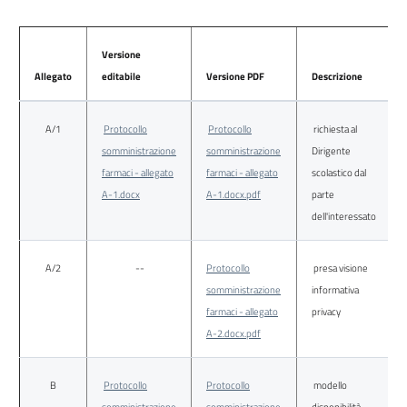
Versione
Allegato
editabile
Versione PDF
Descrizione
A/1
Protocollo
Protocollo
richiesta al
somministrazione
somministrazione
Dirigente
farmaci - allegato
farmaci - allegato
scolastico dal
A-1.docx
A-1.docx.pdf
parte
dell'interessato
A/2
--
Protocollo
presa visione
somministrazione
informativa
farmaci - allegato
privacy
A-2.docx.pdf
B
Protocollo
Protocollo
modello