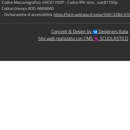
Codice Meccanografico: VAIC81700P
- Codice IPA: istsc_vaic81700p
Codice Univoco AOO: A8A9BAD
- Dichiarazione di accessibilità:
https://form.agid.gov.it/view/55913280-
Concept & Design by
Designers Italia
Sito web realizzato con CMS
SCUOLASTICO