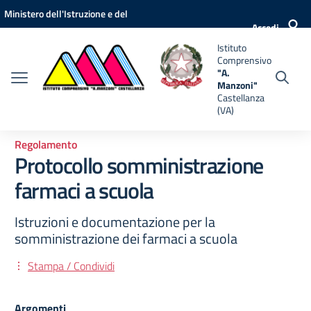
Vai ai contenuti
Vai al menu di navigazione
Vai al footer
Ministero dell'Istruzione e del
nsivo
Accedi
Merito
Istituto
i"
Comprensivo
anza
"A.
Manzoni"
Castellanza
(VA)
Regolamento
Protocollo somministrazione
farmaci a scuola
Istruzioni e documentazione per la
somministrazione dei farmaci a scuola
Stampa / Condividi
Argomenti